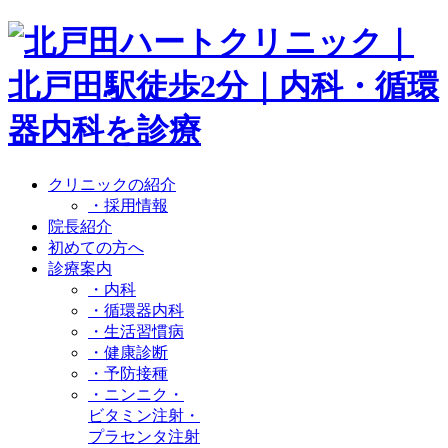
クリニックの紹介
・採用情報
院長紹介
初めての方へ
診療案内
・内科
・循環器内科
・生活習慣病
・健康診断
・予防接種
・ニンニク・
ビタミン注射・
プラセンタ注射